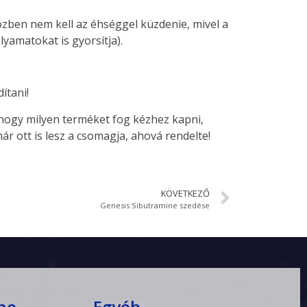
özben nem kell az éhséggel küzdenie, mivel a
yamatokat is gyorsítja).
ítani!
hogy milyen terméket fog kézhez kapni,
ár ott is lesz a csomagja, ahová rendelte!
KÖVETKEZŐ
Genesis Sibutramine szedése
ne
Egyéb