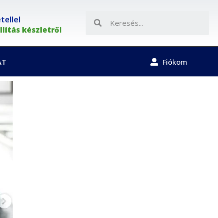
ellel
lítás készletről
AT
Fiókom