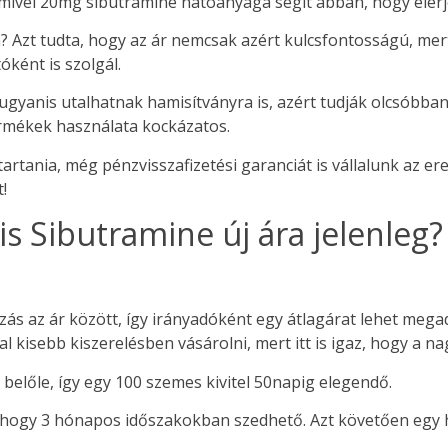
mivel 20mg sibutramine hatóanyaga segít abban, hogy elérje 
? Azt tudta, hogy az ár nemcsak azért kulcsfontosságú, mert
ként is szolgál.
 ugyanis utalhatnak hamisítványra is, azért tudják olcsóbba
rmékek használata kockázatos.
tania, még pénzvisszafizetési garanciát is vállalunk az ered
!
s Sibutramine új ára jelenleg?
s az ár között, így irányadóként egy átlagárat lehet megadn
isebb kiszerelésben vásárolni, mert itt is igaz, hogy a na
 belőle, így egy 100 szemes kivitel 50napig elegendő.
l, hogy 3 hónapos időszakokban szedhető. Azt követően egy 