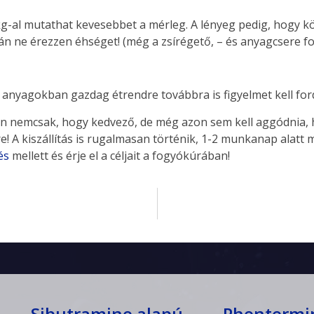
kg-al mutathat kevesebbet a mérleg. A lényeg pedig, hogy k
n ne érezzen éhséget! (még a zsírégető, – és anyagcsere fol
 anyagokban gazdag étrendre továbbra is figyelmet kell ford
n nemcsak, hogy kedvező, de még azon sem kell aggódnia, 
! A kiszállítás is rugalmasan történik, 1-2 munkanap alatt m
és
mellett és érje el a céljait a fogyókúrában!
Sibutramine alapú
Phentermi