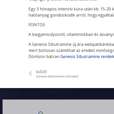
Egy 3 hónapos intenzív kúra után kb. 15-20 
hatóanyag gondoskodik arról, hogy egyáltalá
FONTOS
A kiegyensúlyozott, vitaminokban és ásványi
A Genesis Sibutramine új ára webpatikánkba
mert biztosan számíthat az eredeti minőségre
Döntsön bátran
Genesis Sibutramine rendel
ELŐZŐ
Genesis Sibutramine útmutató