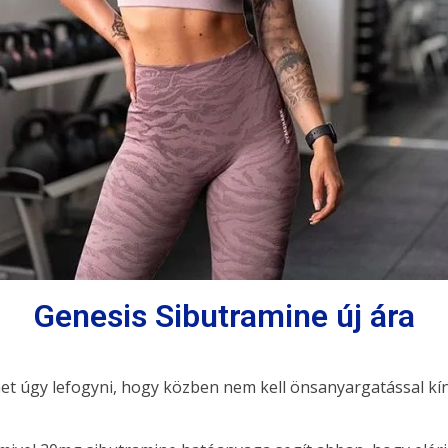
Genesis Sibutramine új ára
het úgy lefogyni, hogy közben nem kell önsanyargatással kín