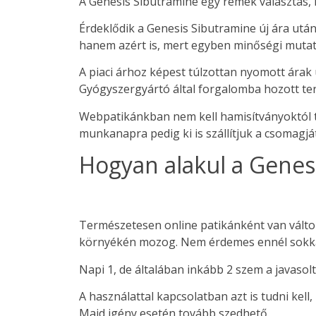
A Genesis Sibutramine egy remek választás, 
Érdeklődik a Genesis Sibutramine új ára után
hanem azért is, mert egyben minőségi mutató
A piaci árhoz képest túlzottan nyomott árak
Gyógyszergyártó által forgalomba hozott te
Webpatikánkban nem kell hamisítványoktól tar
munkanapra pedig ki is szállítjuk a csomagját
Hogyan alakul a Genesi
Természetesen online patikánként van változá
környékén mozog. Nem érdemes ennél sokkal k
Napi 1, de általában inkább 2 szem a javasolt
A használattal kapcsolatban azt is tudni kel
Majd igény esetén tovább szedhető.