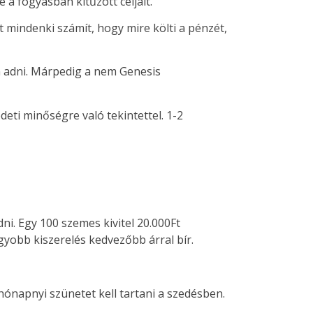
a fogyásban kitűzött céljait.
 mindenki számít, hogy mire költi a pénzét,
n adni. Márpedig a nem Genesis
eti minőségre való tekintettel. 1-2
i. Egy 100 szemes kivitel 20.000Ft
gyobb kiszerelés kedvezőbb árral bír.
hónapnyi szünetet kell tartani a szedésben.