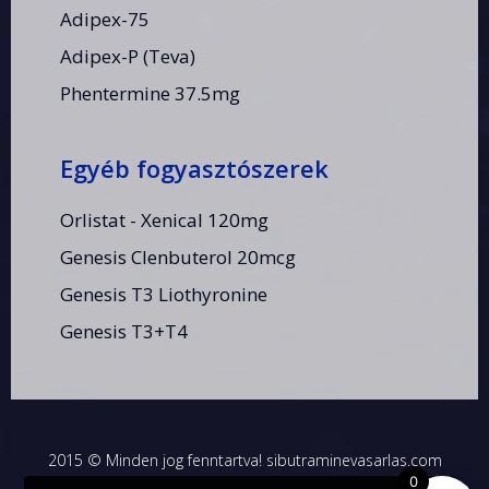
Adipex-75
Adipex-P (Teva)
Phentermine 37.5mg
Egyéb fogyasztószerek
Orlistat - Xenical 120mg
Genesis Clenbuterol 20mcg
Genesis T3 Liothyronine
Genesis T3+T4
2015 © Minden jog fenntartva! sibutraminevasarlas.com
0