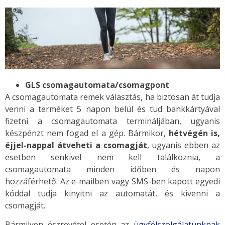
GLS csomagautomata/csomagpont
A csomagautomata remek választás, ha biztosan át tudja
venni a terméket 5 napon belül és tud bankkártyával
fizetni a csomagautomata termináljában, ugyanis
készpénzt nem fogad el a gép. Bármikor,
hétvégén is,
éjjel-nappal átveheti a csomagját
, ugyanis ebben az
esetben senkivel nem kell találkoznia, a
csomagautomata minden időben és napon
hozzáférhető. Az e-mailben vagy SMS-ben kapott egyedi
kóddal tudja kinyitni az automatát, és kivenni a
csomagját.
Bármilyen észrevétel esetén az
ügyfélszolgálatunknak