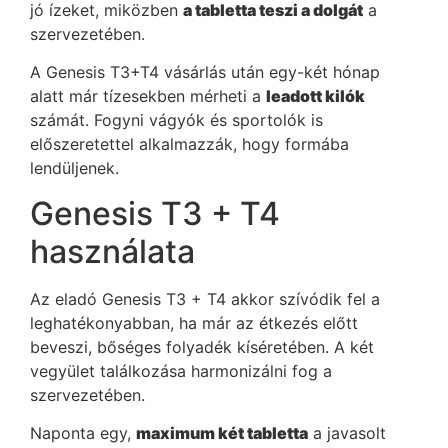
jó ízeket, miközben
a tabletta teszi a dolgát
a
szervezetében.
A Genesis T3+T4 vásárlás után egy-két hónap
alatt már tízesekben mérheti a
leadott kilók
számát. Fogyni vágyók és sportolók is
előszeretettel alkalmazzák, hogy formába
lendüljenek.
Genesis T3 + T4
használata
Az eladó Genesis T3 + T4 akkor szívódik fel a
leghatékonyabban, ha már az étkezés előtt
beveszi, bőséges folyadék kíséretében. A két
vegyület találkozása harmonizálni fog a
szervezetében.
Naponta egy,
maximum két tabletta
a javasolt