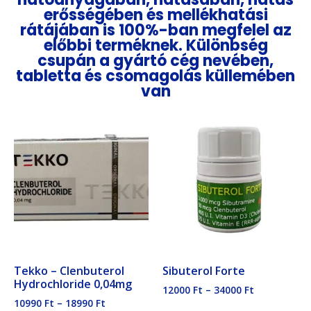
erősségében és mellékhatási
rátájában is 100%-ban megfelel az
előbbi terméknek. Különbség
csupán a gyártó cég nevében,
tabletta és csomagolás küllemében
van
Tekko – Clenbuterol
Sibuterol Forte
Hydrochloride 0,04mg
12000
Ft
–
34000
Ft
10990
Ft
–
18990
Ft