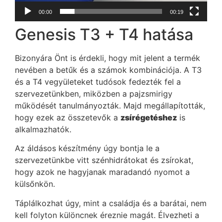
00:00
00:19
Genesis T3 + T4 hatása
Bizonyára Önt is érdekli, hogy mit jelent a termék
nevében a betűk és a számok kombinációja. A T3
és a T4 vegyületeket tudósok fedezték fel a
szervezetünkben, miközben a pajzsmirigy
működését tanulmányozták. Majd megállapították,
hogy ezek az összetevők a
zsírégetéshez
is
alkalmazhatók.
Az áldásos készítmény úgy bontja le a
szervezetünkbe vitt szénhidrátokat és zsírokat,
hogy azok ne hagyjanak maradandó nyomot a
külsőnkön.
Táplálkozhat úgy, mint a családja és a barátai, nem
kell folyton különcnek éreznie magát. Élvezheti a