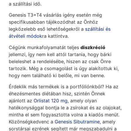
a szállítási idő.
Genesis T3+T4 vásárlás igény esetén még
specifikusabban tájékozódhat az Önhöz
legközelebb eső lehetőségekről a
szállítási és
átvételi módok
ra kattintva.
Cégünk munkafolyamatát teljes
diszkréció
jellemzi, így nem kell attól tartania, hogy bárki
beleleshet a rendelésébe, hiszen az csak Önre
tartozik. Még a csomagolást is úgy alakítottuk ki,
hogy nem található ki belőle, mi van benne.
Érdeklik más termékek is a portfóliónkból? Ha az
éhezésmentes diétában hisz, szintén Önnek
ajánlott az
Orlistat 120 mg
, amely olyan
hatékonysággal bontja le a zsírokat és az olajokat,
mintha el sem fogyasztotta volna a kiadós menüt.
Közönségkedvenc a
Genesis Sibutramine
, amely
sorstársai ezrének segített már megszabadulni a