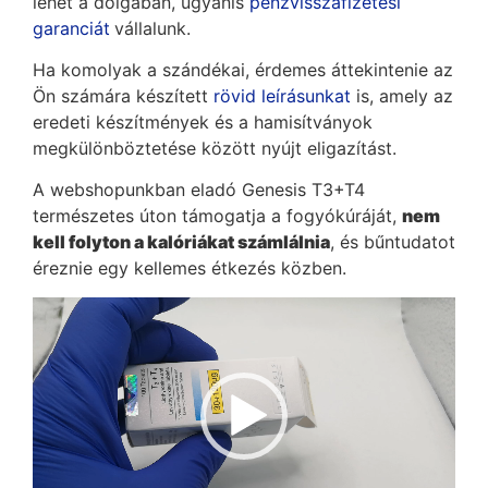
lehet a dolgában, ugyanis
pénzvisszafizetési
garanciát
vállalunk.
Ha komolyak a szándékai, érdemes áttekintenie az
Ön számára készített
rövid leírásunkat
is, amely az
eredeti készítmények és a hamisítványok
megkülönböztetése között nyújt eligazítást.
A webshopunkban eladó Genesis T3+T4
természetes úton támogatja a fogyókúráját,
nem
kell folyton a kalóriákat számlálnia
, és bűntudatot
éreznie egy kellemes étkezés közben.
Videólejátszó