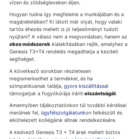
vízen és zöldségleveken éljen.
Hogyan tudna így megfelelne a munkájában és a
magánéletében? Ki látott már olyat, hogy valaki
tartós éhezés mellett is jó teljesítményt tudott
nyújtani? A válasz nem a megvonásban, hanem az
okos módszerek
kialakításában rejlik, amelyhez a
Genesis T3+T4 rendelés megadhatja a kezdeti
segítséget.
A következő sorokban részletesen
megismerkedhet a termékkel, és ha
szimpatikusnak találja,
gyors kiszállítással
támogatjuk a fogyókúrája iránti
elszántságát
.
Amennyiben tájékoztatónkon túl további kérdései
merülnek fel,
ügyfélszolgálatunk
on felkészült és
elkötelezett kollégáink állnak rendelkezésére.
A kedvező Genesis T3 + T4 árak mellett biztos