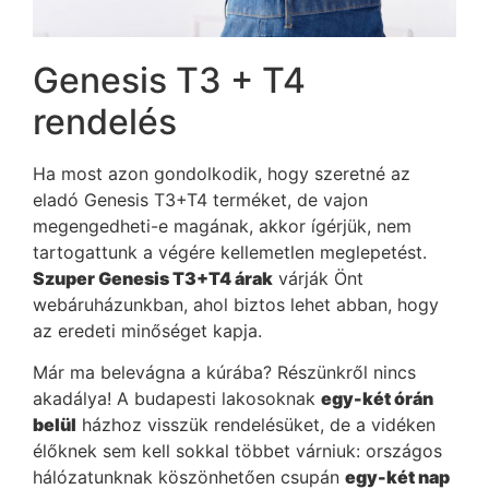
Genesis T3 + T4
rendelés
Ha most azon gondolkodik, hogy szeretné az
eladó Genesis T3+T4 terméket, de vajon
megengedheti-e magának, akkor ígérjük, nem
tartogattunk a végére kellemetlen meglepetést.
Szuper Genesis T3+T4 árak
várják Önt
webáruházunkban, ahol biztos lehet abban, hogy
az eredeti minőséget kapja.
Már ma belevágna a kúrába? Részünkről nincs
akadálya! A budapesti lakosoknak
egy-két órán
belül
házhoz visszük rendelésüket, de a vidéken
élőknek sem kell sokkal többet várniuk: országos
hálózatunknak köszönhetően csupán
egy-két nap