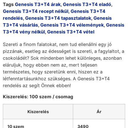
Tags
Genesis T3+T4 árak
,
Genesis T3+T4 eladó
,
Genesis T3+T4 recept nélkül
,
Genesis T3+T4
rendelés
,
Genesis T3+T4 tapasztalatok
,
Genesis
T3+T4 vásárlás
,
Genesis T3+T4 vélemények
,
Genesis
T3+T4 vény nélkül
,
Genesis T3+T4 vétel
Szereti a finom falatokat, nem tud ellenállni egy jó
pizzának, esetleg az édességet is szereti, a fagylaltot, a
csokoládét? Sok mindenben lehet különleges, azonban
eláruljuk, hogy ebben nem az, mert teljesen
természetes, hogy szeretünk enni, hiszen ez a
létfenntartásunkhoz szükséges. A Genesis T3+T4
rendelés az segít Önnek ebben!
Kiszerelés: 100 szem / csomag
Kiszerelés
Ár
10 szem
3490