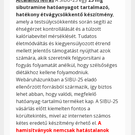
sibutramine hatóanyagot tartalmazó,
hatékony étvágycsökkentő készítmény
,
amely a testsúlycsökkentés során segíti az
éhségérzet kontrollálását és a túlzott
kalóriabevitel mérséklését. Tudatos
életmódváltás és kiegyensúlyozott étrend
mellett jelentős támogatást nyújthat azok
számára, akik szeretnék felgyorsítani a
fogyás folyamatát anélkül, hogy szélsőséges
diétákhoz kellene folyamodniuk.
Webáruházunkban a SIBU-25 eladó
ellenőrzött forrásból származik, így biztos
lehet abban, hogy valódi, megfelelő
hatóanyag-tartalmú terméket kap. A SIBU-25
vásárlás előtt kiemelten fontos a
körültekintés, mivel az interneten számos
kétes eredetű készítmény érhető el.
A
hamisítványok nemcsak hatástalanok