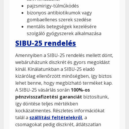
pajzsmirigy-túlműködés
bizonyos antibiotikumok vagy
gombaellenes szerek szedése
mentális betegségek kezelésére
szolgáló gyógyszerek alkalmazása
SIBU-25 rendelés
Amennyiben a SIBU-25 rendelés mellett dönt,
webáruházunk diszkrét és gyors megoldást
kínál. Kínálatunkban a SIBU-25 eladó
kizárólag ellenőrzött minőségben, így biztos
lehet benne, hogy megbízható terméket kap.
A SIBU-25 vásárlás során
100%-os
pénzvisszafizetési garanciát
biztosítunk,
így döntése teljes mértékben
kockázatmentes. Részletes információkat
talál a
szállítási feltételekről
, a
csomagokat pedig diszkrét, átlátszatlan