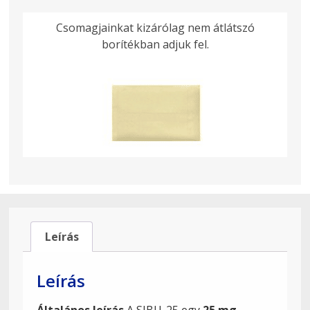
Csomagjainkat kizárólag nem átlátszó
borítékban adjuk fel.
Leírás
Leírás
Általános leírás
A SIBU-25 egy
25 mg