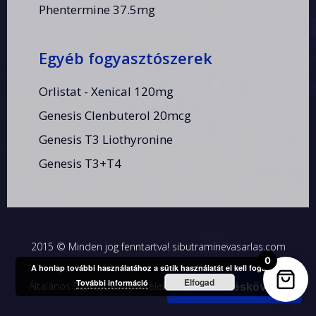
Phentermine 37.5mg
Egyéb fogyasztószerek
Orlistat - Xenical 120mg
Genesis Clenbuterol 20mcg
Genesis T3 Liothyronine
Genesis T3+T4
2015 © Minden jog fenntartva! sibutraminevasarlas.com
0
A honlap további használatához a sütik használatát el kell fogadni.
Elfogad
További információ
Általános Szerződési feltételek
|
Adatkezelési tájékoztató
Rendeléskövetés