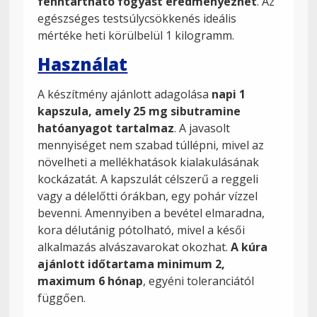
fenntartható fogyást eredményezhet
. Az
egészséges testsúlycsökkenés ideális
mértéke heti körülbelül 1 kilogramm.
Használat
A készítmény ajánlott adagolása
napi 1
kapszula, amely 25 mg sibutramine
hatóanyagot tartalmaz
. A javasolt
mennyiséget nem szabad túllépni, mivel az
növelheti a mellékhatások kialakulásának
kockázatát. A kapszulát célszerű a reggeli
vagy a délelőtti órákban, egy pohár vízzel
bevenni. Amennyiben a bevétel elmaradna,
kora délutánig pótolható, mivel a késői
alkalmazás alvászavarokat okozhat.
A kúra
ajánlott időtartama minimum 2,
maximum 6 hónap
, egyéni toleranciától
függően.