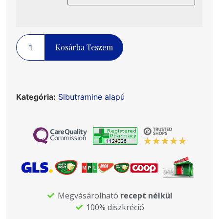
Kosárba Teszem
Kategória:
Sibutramine alapú
Megvásárolható
recept nélkül
100% diszkréció