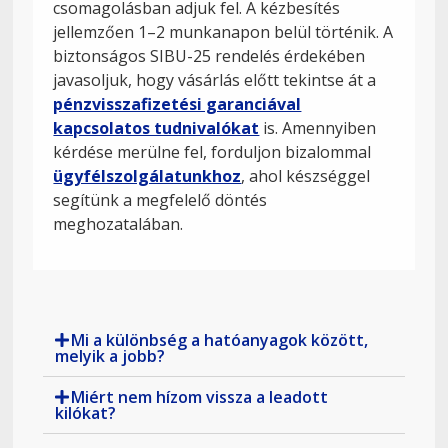
csomagolásban adjuk fel. A kézbesítés
jellemzően 1–2 munkanapon belül történik. A
biztonságos SIBU-25 rendelés érdekében
javasoljuk, hogy vásárlás előtt tekintse át a
pénzvisszafizetési garanciával
kapcsolatos tudnivalókat
is. Amennyiben
kérdése merülne fel, forduljon bizalommal
ügyfélszolgálatunkhoz
, ahol készséggel
segítünk a megfelelő döntés
meghozatalában.
Mi a különbség a hatóanyagok között,
melyik a jobb?
Miért nem hízom vissza a leadott
kilókat?