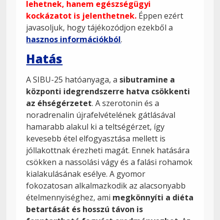
lehetnek, hanem egészségügyi
kockázatot is jelenthetnek.
Éppen ezért
javasoljuk, hogy tájékozódjon ezekből a
hasznos információkból
.
Hatás
A SIBU-25 hatóanyaga, a
sibutramine a
központi idegrendszerre hatva csökkenti
az éhségérzetet
. A szerotonin és a
noradrenalin újrafelvételének gátlásával
hamarabb alakul ki a teltségérzet, így
kevesebb étel elfogyasztása mellett is
jóllakottnak érezheti magát. Ennek hatására
csökken a nassolási vágy és a falási rohamok
kialakulásának esélye. A gyomor
fokozatosan alkalmazkodik az alacsonyabb
ételmennyiséghez, ami
megkönnyíti a diéta
betartását és hosszú távon is