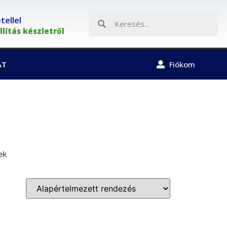
ellel
lítás készletről
AT
Fiókom
ek