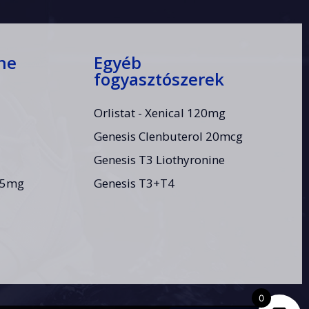
ne
Egyéb
fogyasztószerek
Orlistat - Xenical 120mg
Genesis Clenbuterol 20mcg
Genesis T3 Liothyronine
.5mg
Genesis T3+T4
0