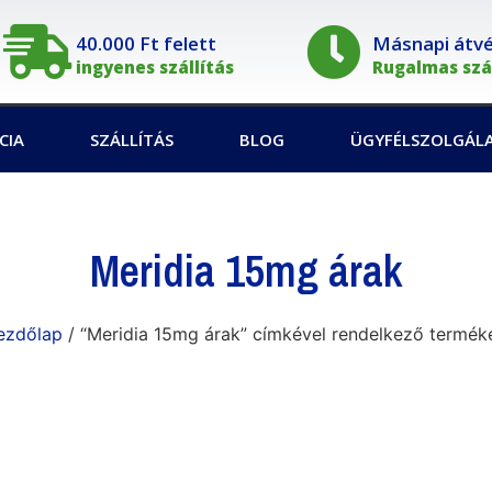
40.000 Ft felett
Másnapi átvét
ingyenes szállítás
Rugalmas szál
CIA
SZÁLLÍTÁS
BLOG
ÜGYFÉLSZOLGÁL
Meridia 15mg árak
ezdőlap
/ “Meridia 15mg árak” címkével rendelkező termék