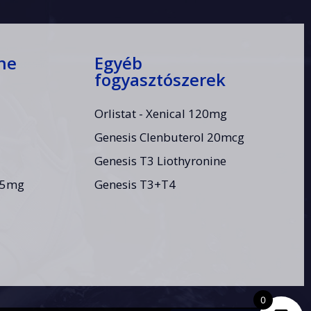
ne
Egyéb
fogyasztószerek
Orlistat - Xenical 120mg
Genesis Clenbuterol 20mcg
Genesis T3 Liothyronine
.5mg
Genesis T3+T4
0