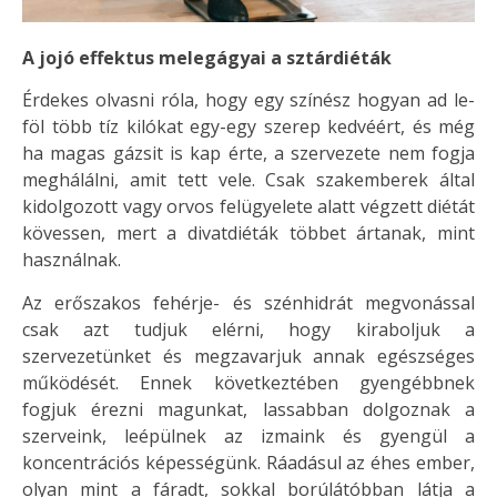
A jojó effektus melegágyai a sztárdiéták
Érdekes olvasni róla, hogy egy színész hogyan ad le-
föl több tíz kilókat egy-egy szerep kedvéért, és még
ha magas gázsit is kap érte, a szervezete nem fogja
meghálálni, amit tett vele. Csak szakemberek által
kidolgozott vagy orvos felügyelete alatt végzett diétát
kövessen, mert a divatdiéták többet ártanak, mint
használnak.
Az erőszakos fehérje- és szénhidrát megvonással
csak azt tudjuk elérni, hogy kiraboljuk a
szervezetünket és megzavarjuk annak egészséges
működését. Ennek következtében gyengébbnek
fogjuk érezni magunkat, lassabban dolgoznak a
szerveink, leépülnek az izmaink és gyengül a
koncentrációs képességünk. Ráadásul az éhes ember,
olyan mint a fáradt, sokkal borúlátóbban látja a