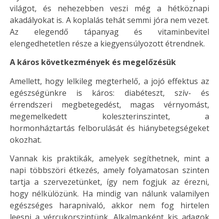
világot, és nehezebben veszi még a hétköznapi
akadályokat is. A koplalás tehát semmi jóra nem vezet.
Az elegendő tápanyag és vitaminbevitel
elengedhetetlen része a kiegyensúlyozott étrendnek.
A káros következmények és megelőzésük
Amellett, hogy lelkileg megterhelő, a jojó effektus az
egészségünkre is káros: diabéteszt, szív- és
érrendszeri megbetegedést, magas vérnyomást,
megemelkedett koleszterinszintet, a
hormonháztartás felborulását és hiánybetegségeket
okozhat.
Vannak kis praktikák, amelyek segíthetnek, mint a
napi többszöri étkezés, amely folyamatosan szinten
tartja a szervezetünket, így nem fogjuk az érezni,
hogy nélkülözünk. Ha mindig van nálunk valamilyen
egészséges harapnivaló, akkor nem fog hirtelen
leesni a vércukorszintünk. Alkalmanként kis adagok