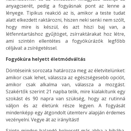
anyagcserét, pedig a fogyásnak pont az lenne a
lényege. Tipikus reakció az is, amikor a teste tudat
alatt elkezdett raktározni, hiszen neki senki nem szólt,
hogy mire is készül, és azt hiszi baj van, a
létfenntartáshoz gyűjtöget, zsírraktárakat hoz létre,
ami szintén ellentétes a fogyókúrázók legfőbb
céljával: a zsírégetéssel.
Fogyókúra helyett életmódváltás
Döntéseink sorozata határozza meg az életvitelünket:
amikor csak lehet, válassza az egészségesebb opciót,
amikor csak alkalma van, válassza a mozgást.
Szakértők szerint 21 napba telik, mire kialakítunk egy
szokást és 90 napra van szükség, hogy az rutinná
váljon és az életünk része legyen. A fogyását
mindenképp egy átgondolt ütemterv alapján érdemes
vezényelni. Vegye át az irányítást!
Szinte minden halandó beleesett már abba a hibába,