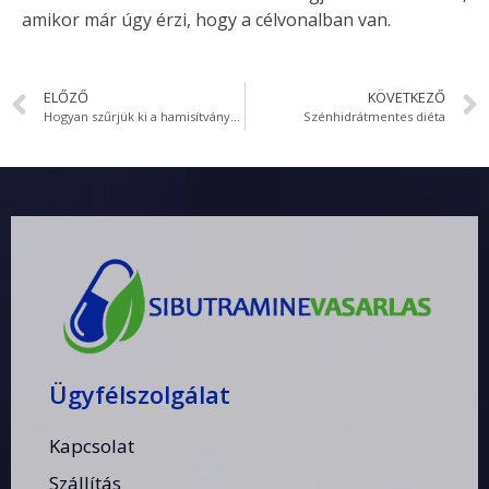
amikor már úgy érzi, hogy a célvonalban van.
ELŐZŐ
KÖVETKEZŐ
Hogyan szűrjük ki a hamisítványokat forgalmazó webshopokat?
Szénhidrátmentes diéta
Ügyfélszolgálat
Kapcsolat
Szállítás