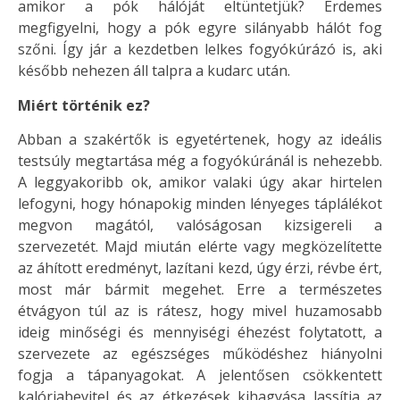
amikor a pók hálóját eltüntetjük? Érdemes
megfigyelni, hogy a pók egyre silányabb hálót fog
szőni. Így jár a kezdetben lelkes fogyókúrázó is, aki
később nehezen áll talpra a kudarc után.
Miért történik ez?
Abban a szakértők is egyetértenek, hogy az ideális
testsúly megtartása még a fogyókúránál is nehezebb.
A leggyakoribb ok, amikor valaki úgy akar hirtelen
lefogyni, hogy hónapokig minden lényeges táplálékot
megvon magától, valóságosan kizsigereli a
szervezetét. Majd miután elérte vagy megközelítette
az áhított eredményt, lazítani kezd, úgy érzi, révbe ért,
most már bármit megehet. Erre a természetes
étvágyon túl az is rátesz, hogy mivel huzamosabb
ideig minőségi és mennyiségi éhezést folytatott, a
szervezete az egészséges működéshez hiányolni
fogja a tápanyagokat. A jelentősen csökkentett
kalóriabevitel és az étkezések kihagyása lassítja az