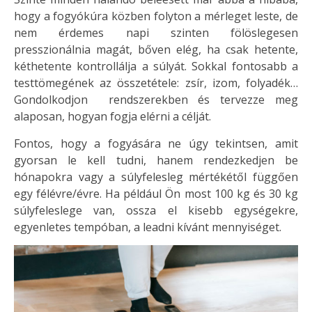
hogy a fogyókúra közben folyton a mérleget leste, de
nem érdemes napi szinten fölöslegesen
presszionálnia magát, bőven elég, ha csak hetente,
kéthetente kontrollálja a súlyát. Sokkal fontosabb a
testtömegének az összetétele: zsír, izom, folyadék…
Gondolkodjon rendszerekben és tervezze meg
alaposan, hogyan fogja elérni a célját.
Fontos, hogy a fogyására ne úgy tekintsen, amit
gyorsan le kell tudni, hanem rendezkedjen be
hónapokra vagy a súlyfelesleg mértékétől függően
egy félévre/évre. Ha például Ön most 100 kg és 30 kg
súlyfeleslege van, ossza el kisebb egységekre,
egyenletes tempóban, a leadni kívánt mennyiséget.