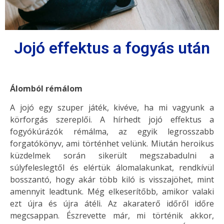
Jojó effektus a fogyás után
Álomból rémálom
A jojó egy szuper játék, kivéve, ha mi vagyunk a
körforgás szereplői. A hírhedt jojó effektus a
fogyókúrázók rémálma, az egyik legrosszabb
forgatókönyv, ami történhet velünk. Miután heroikus
küzdelmek során sikerült megszabadulni a
súlyfeleslegtől és elértük álomalakunkat, rendkívül
bosszantó, hogy akár több kiló is visszajöhet, mint
amennyit leadtunk. Még elkeserítőbb, amikor valaki
ezt újra és újra átéli. Az akaraterő időről időre
megcsappan. Észrevette már, mi történik akkor,