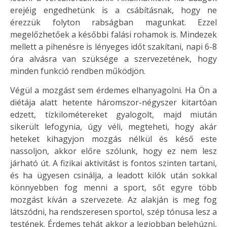
erejéig engedhetünk is a csábításnak, hogy ne
érezzük folyton rabságban magunkat. Ezzel
megelőzhetőek a későbbi falási rohamok is. Mindezek
mellett a pihenésre is lényeges időt szakítani, napi 6-8
óra alvásra van szüksége a szervezetének, hogy
minden funkció rendben működjön.
Végül a mozgást sem érdemes elhanyagolni. Ha Ön a
diétája alatt hetente háromszor-négyszer kitartóan
edzett, tízkilométereket gyalogolt, majd miután
sikerült lefogynia, úgy véli, megteheti, hogy akár
heteket kihagyjon mozgás nélkül és késő este
nassoljon, akkor előre szólunk, hogy ez nem lesz
járható út. A fizikai aktivitást is fontos szinten tartani,
és ha ügyesen csinálja, a leadott kilók után sokkal
könnyebben fog menni a sport, sőt egyre több
mozgást kíván a szervezete. Az alakján is meg fog
látszódni, ha rendszeresen sportol, szép tónusa lesz a
testének. Érdemes tehát akkor a legjobban belehúzni,