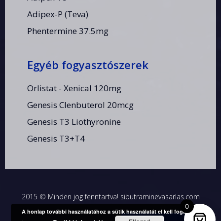
Adipex-P (Teva)
Phentermine 37.5mg
Egyéb fogyasztószerek
Orlistat - Xenical 120mg
Genesis Clenbuterol 20mcg
Genesis T3 Liothyronine
Genesis T3+T4
2015 © Minden jog fenntartva! sibutraminevasarlas.com
0
A honlap további használatához a sütik használatát el kell fogadni.